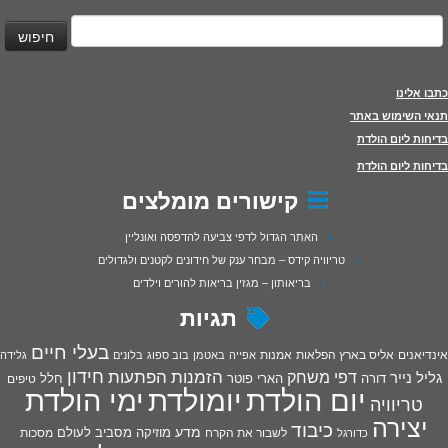
יפוש:
כתבו אלינו
תנאי השימוש באתר
בדיחות ליום הולדת
בדיחות ליום הולדת
קישורים מומלצים
האתר הגדול לדפי צביעה להדפסה ואונליין
טריוויה קידס – מבחר ענק של חידונים לקטנים ולגדולים
בריאותון – מגזין בריאות להורים וילדים
תגיות
בעלי חיים
אינדיאנים
אליס בארץ הפלאות
אמנות
אפייה
באטמן
בוב ספוג
בלונים
גלידה
חידון
הפתעות
דפי משחק
הזמנות
גליל נייר
דורה
הארי פוטר
חלל
טיפים
יום הולדת
יומולדת
ימי הולדת
טריוויה
יצירה
כיבוד
מדע
מוזיקה
מסביב לעולם
מסכות
לשבור את הקרח
כדורגל