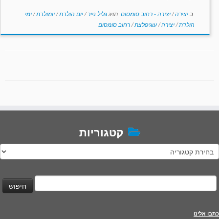
ב
יצירה
/
יצירה - רחוב סומסום
תויג
גליל נייר
/
יום הולדת
/
יומולדת
/
ימי
הולדת
/
יצירה
/
עוגיפלצת
/
רחוב סומסום
קטגוריות
טגוריות
יפוש:
כתבו אלינו