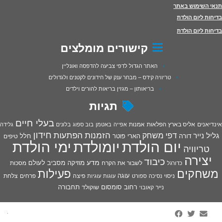
תנאי השימוש באתר
בדיחות ליום הולדת
בדיחות ליום הולדת
קישורים מומלצים
האתר הגדול לדפי צביעה להדפסה ואונליין
טריוויה קידס – מבחר ענק של חידונים לקטנים ולגדולים
בריאותון – מגזין בריאות להורים וילדים
תגיות
בעלי חיים
אינדיאנים
אליס בארץ הפלאות
אמנות
אפייה
באטמן
בוב ספוג
בלונים
גלידה
חידון
הפתעות
דפי משחק
הזמנות
גליל נייר
דורה
הארי פוטר
חלל
טיפים
יום הולדת
יומולדת
ימי הולדת
טריוויה
יצירה
כיבוד
מדע
מוזיקה
מסביב לעולם
מסכות
לשבור את הקרח
כדורגל
פעילות
משחקים
עוגה
פיצה
פרחים
צלחת
ניסוי
נסיכה
ספורט
עוגות
עוגיות
רחוב סומסום
תחבורה
נייר
שוקולד
קאובוי
·