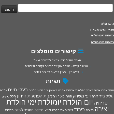
יפוש:
כתבו אלינו
תנאי השימוש באתר
בדיחות ליום הולדת
בדיחות ליום הולדת
קישורים מומלצים
האתר הגדול לדפי צביעה להדפסה ואונליין
טריוויה קידס – מבחר ענק של חידונים לקטנים ולגדולים
בריאותון – מגזין בריאות להורים וילדים
תגיות
בעלי חיים
אינדיאנים
אליס בארץ הפלאות
אמנות
אפייה
באטמן
בוב ספוג
בלונים
גלידה
חידון
הפתעות
דפי משחק
הזמנות
גליל נייר
דורה
הארי פוטר
חלל
טיפים
יום הולדת
יומולדת
ימי הולדת
טריוויה
יצירה
כיבוד
מדע
מוזיקה
מסביב לעולם
מסכות
לשבור את הקרח
כדורגל