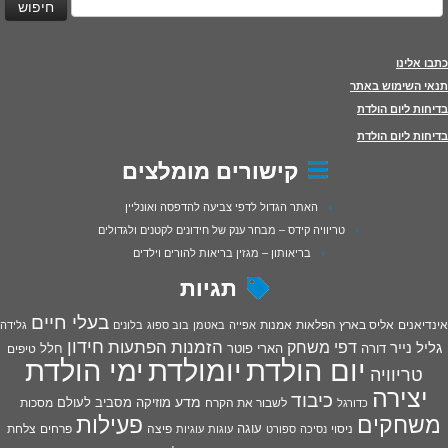
כתבו אלינו
תנאי השימוש באתר
בדיחות ליום הולדת
בדיחות ליום הולדת
קישורים מומלצים
האתר הגדול לדפי צביעה להדפסה ואונליין
טריוויה קידס – מבחר ענק של חידונים לקטנים ולגדולים
בריאותון – מגזין בריאות להורים וילדים
תגיות
בעלי חיים
אינדיאנים
אליס בארץ הפלאות
אמנות
אפייה
באטמן
בוב ספוג
בלונים
גלידה
חידון
הפתעות
דפי משחק
הזמנות
גליל נייר
דורה
הארי פוטר
חלל
טיפים
יום הולדת
יומולדת
ימי הולדת
טריוויה
יצירה
כיבוד
מדע
מוזיקה
מסביב לעולם
מסכות
לשבור את הקרח
כדורגל
פעילות
משחקים
עוגה
פיצה
פרחים
צלחת
ניסוי
נסיכה
ספורט
עוגות
עוגיות