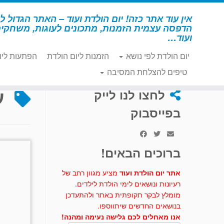
לג
תוכן
אין עוד אתר כזה! יום הולדת ועוד – האתר הגדול לי
הדפסה עצמית הזמנות, מתכונים לעוגות, משחקי
ועוד…
יום הולדת לפי נושא
הזמנות ליום הולדת
הפתעות ליו
דף הבית
»
עוגת דינוזאור
טיפים להצלחת המסיבה
ע
לחצו לנו לייק
בפייסבוק
ברוכים הבאים!
אתר יום הולדת ועוד
מציע מגוון רחב של
רעיונות ונושאים לימי הולדת לילדים.
מומלץ לבקר תקופתית באתר ולהתעדכן
בנושאים החדשים שיתווספו.
אנו מאחלים לכם גלישה נעימה ומהנה!