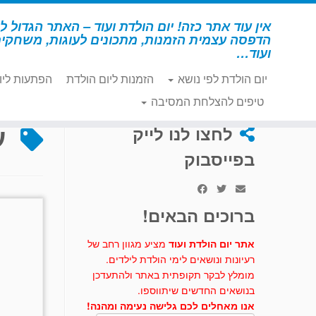
לג
תוכן
אין עוד אתר כזה! יום הולדת ועוד – האתר הגדול לי
הדפסה עצמית הזמנות, מתכונים לעוגות, משחקי
ועוד…
יום הולדת לפי נושא
הזמנות ליום הולדת
הפתעות ליו
דף הבית
»
עוגת זכוכית מגדלת
טיפים להצלחת המסיבה
ע
לחצו לנו לייק
בפייסבוק
ברוכים הבאים!
אתר יום הולדת ועוד
מציע מגוון רחב של
רעיונות ונושאים לימי הולדת לילדים.
מומלץ לבקר תקופתית באתר ולהתעדכן
בנושאים החדשים שיתווספו.
אנו מאחלים לכם גלישה נעימה ומהנה!