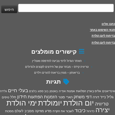
יפוש:
כתבו אלינו
תנאי השימוש באתר
בדיחות ליום הולדת
בדיחות ליום הולדת
קישורים מומלצים
האתר הגדול לדפי צביעה להדפסה ואונליין
טריוויה קידס – מבחר ענק של חידונים לקטנים ולגדולים
בריאותון – מגזין בריאות להורים וילדים
תגיות
בעלי חיים
אינדיאנים
אליס בארץ הפלאות
אמנות
אפייה
באטמן
בוב ספוג
בלונים
גלידה
חידון
הפתעות
דפי משחק
הזמנות
גליל נייר
דורה
הארי פוטר
חלל
טיפים
יום הולדת
יומולדת
ימי הולדת
טריוויה
יצירה
כיבוד
מדע
מוזיקה
מסביב לעולם
מסכות
לשבור את הקרח
כדורגל