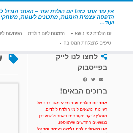
לג
תוכן
אין עוד אתר כזה! יום הולדת ועוד – האתר הגדול לי
הדפסה עצמית הזמנות, מתכונים לעוגות, משחקי
ועוד…
יום הולדת לפי נושא
הזמנות ליום הולדת
הפתעות ליו
דף הבית
»
עוגת כובע קש
טיפים להצלחת המסיבה
ע
לחצו לנו לייק
בפייסבוק
ברוכים הבאים!
אתר יום הולדת ועוד
מציע מגוון רחב של
רעיונות ונושאים לימי הולדת לילדים.
מומלץ לבקר תקופתית באתר ולהתעדכן
בנושאים החדשים שיתווספו.
אנו מאחלים לכם גלישה נעימה ומהנה!