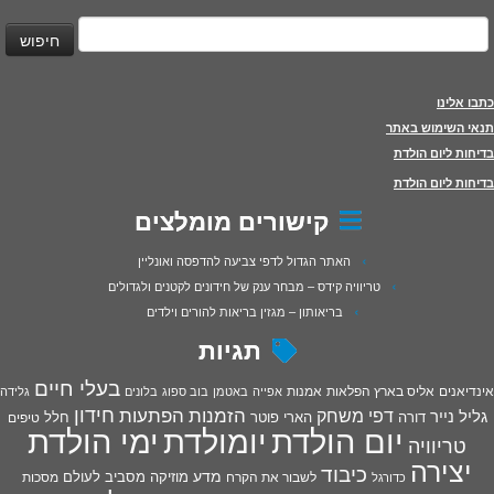
יפוש:
כתבו אלינו
תנאי השימוש באתר
בדיחות ליום הולדת
בדיחות ליום הולדת
קישורים מומלצים
האתר הגדול לדפי צביעה להדפסה ואונליין
טריוויה קידס – מבחר ענק של חידונים לקטנים ולגדולים
בריאותון – מגזין בריאות להורים וילדים
תגיות
בעלי חיים
אינדיאנים
אליס בארץ הפלאות
אמנות
אפייה
באטמן
בוב ספוג
בלונים
גלידה
חידון
הפתעות
דפי משחק
הזמנות
גליל נייר
דורה
הארי פוטר
חלל
טיפים
יום הולדת
יומולדת
ימי הולדת
טריוויה
יצירה
כיבוד
מדע
מוזיקה
מסביב לעולם
מסכות
לשבור את הקרח
כדורגל