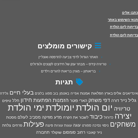
כתבו אלינו
תנאי השימוש באתר
בדיחות ליום הולדת
בדיחות ליום הולדת
קישורים מומלצים
האתר הגדול לדפי צביעה להדפסה ואונליין
טריוויה קידס – מבחר ענק של חידונים לקטנים ולגדולים
בריאותון – מגזין בריאות להורים וילדים
תגיות
בעלי חיים
אינדיאנים
אליס בארץ הפלאות
אמנות
אפייה
באטמן
בוב ספוג
בלונים
גלידה
חידון
הפתעות
דפי משחק
הזמנות
גליל נייר
דורה
הארי פוטר
חלל
טיפים
יום הולדת
יומולדת
ימי הולדת
טריוויה
יצירה
כיבוד
מדע
מוזיקה
מסביב לעולם
מסכות
לשבור את הקרח
כדורגל
פעילות
משחקים
עוגה
פיצה
פרחים
צלחת
ניסוי
נסיכה
ספורט
עוגות
עוגיות
רחוב סומסום
תחבורה
נייר
שוקולד
קאובוי