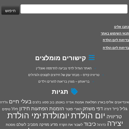
יפוש:
כתבו אלינו
תנאי השימוש באתר
בדיחות ליום הולדת
בדיחות ליום הולדת
קישורים מומלצים
האתר הגדול לדפי צביעה להדפסה ואונליין
טריוויה קידס – מבחר ענק של חידונים לקטנים ולגדולים
בריאותון – מגזין בריאות להורים וילדים
תגיות
בעלי חיים
אינדיאנים
אליס בארץ הפלאות
אמנות
אפייה
באטמן
בוב ספוג
בלונים
גלידה
חידון
הפתעות
דפי משחק
הזמנות
גליל נייר
דורה
הארי פוטר
חלל
טיפים
יום הולדת
יומולדת
ימי הולדת
טריוויה
יצירה
כיבוד
מדע
מוזיקה
מסביב לעולם
מסכות
לשבור את הקרח
כדורגל