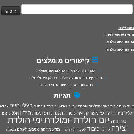
יפוש:
כתבו אלינו
תנאי השימוש באתר
בדיחות ליום הולדת
בדיחות ליום הולדת
קישורים מומלצים
האתר הגדול לדפי צביעה להדפסה ואונליין
טריוויה קידס – מבחר ענק של חידונים לקטנים ולגדולים
בריאותון – מגזין בריאות להורים וילדים
תגיות
בעלי חיים
אינדיאנים
אליס בארץ הפלאות
אמנות
אפייה
באטמן
בוב ספוג
בלונים
גלידה
חידון
הפתעות
דפי משחק
הזמנות
גליל נייר
דורה
הארי פוטר
חלל
טיפים
יום הולדת
יומולדת
ימי הולדת
טריוויה
יצירה
כיבוד
מדע
מוזיקה
מסביב לעולם
מסכות
לשבור את הקרח
כדורגל