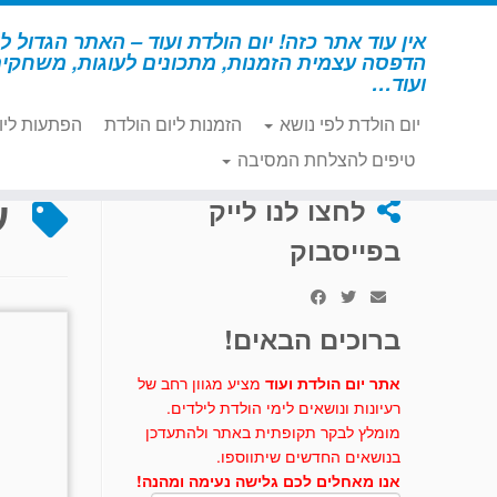
לג
תוכן
אין עוד אתר כזה! יום הולדת ועוד – האתר הגדול לי
הדפסה עצמית הזמנות, מתכונים לעוגות, משחקי
ועוד…
יום הולדת לפי נושא
הזמנות ליום הולדת
הפתעות ליו
דף הבית
»
עץ משפחתי
טיפים להצלחת המסיבה
ע
לחצו לנו לייק
בפייסבוק
ברוכים הבאים!
אתר יום הולדת ועוד
מציע מגוון רחב של
רעיונות ונושאים לימי הולדת לילדים.
מומלץ לבקר תקופתית באתר ולהתעדכן
בנושאים החדשים שיתווספו.
אנו מאחלים לכם גלישה נעימה ומהנה!