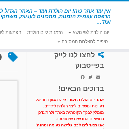
לג
תוכן
אין עוד אתר כזה! יום הולדת ועוד – האתר הגדול לי
הדפסה עצמית הזמנות, מתכונים לעוגות, משחקי
ועוד…
יום הולדת לפי נושא
הזמנות ליום הולדת
הפתעות ליו
דף הבית
»
פיג'מות
טיפים להצלחת המסיבה
פ
לחצו לנו לייק
בפייסבוק
ברוכים הבאים!
אתר יום הולדת ועוד
מציע מגוון רחב של
רעיונות ונושאים לימי הולדת לילדים.
מומלץ לבקר תקופתית באתר ולהתעדכן
בנושאים החדשים שיתווספו.
אנו מאחלים לכם גלישה נעימה ומהנה!