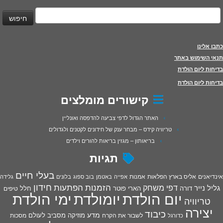
יפוש:
כתבו אלינו
תנאי השימוש באתר
בדיחות ליום הולדת
בדיחות ליום הולדת
קישורים מומלצים
האתר הגדול לדפי צביעה להדפסה ואונליין
טריוויה קידס – מבחר ענק של חידונים לקטנים ולגדולים
בריאותון – מגזין בריאות להורים וילדים
תגיות
בעלי חיים
אינדיאנים
אליס בארץ הפלאות
אמנות
אפייה
באטמן
בוב ספוג
בלונים
גלידה
חידון
הפתעות
דפי משחק
הזמנות
גליל נייר
דורה
הארי פוטר
חלל
טיפים
יום הולדת
יומולדת
ימי הולדת
טריוויה
יצירה
כיבוד
מדע
מוזיקה
מסביב לעולם
מסכות
לשבור את הקרח
כדורגל