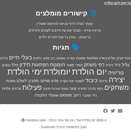
בדיחות ליום הולדת
קישורים מומלצים
האתר הגדול לדפי צביעה להדפסה ואונליין
טריוויה קידס – מבחר ענק של חידונים לקטנים ולגדולים
בריאותון – מגזין בריאות להורים וילדים
תגיות
בעלי חיים
אינדיאנים
אליס בארץ הפלאות
אמנות
אפייה
באטמן
בוב ספוג
בלונים
גלידה
חידון
הפתעות
דפי משחק
הזמנות
גליל נייר
דורה
הארי פוטר
חלל
טיפים
יום הולדת
יומולדת
ימי הולדת
טריוויה
יצירה
כיבוד
מדע
מוזיקה
מסביב לעולם
מסכות
לשבור את הקרח
כדורגל
פעילות
משחקים
עוגה
פיצה
פרחים
צלחת
ניסוי
נסיכה
ספורט
עוגות
עוגיות
רחוב סומסום
תחבורה
נייר
שוקולד
קאובוי
·
© 2026
יום הולדת ועוד | אין עוד אתר כזה!!!
·
מונע באמצעות
·
עוצב באמצעות
תבנית Customizr
·