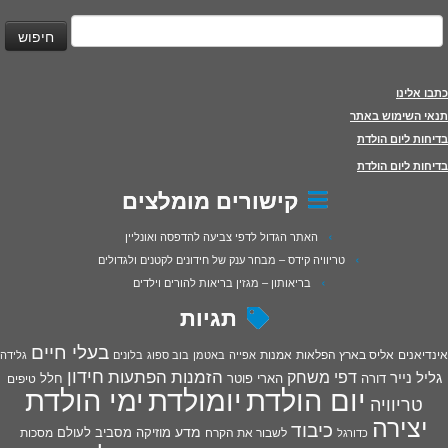
יפוש:
כתבו אלינו
תנאי השימוש באתר
בדיחות ליום הולדת
בדיחות ליום הולדת
קישורים מומלצים
האתר הגדול לדפי צביעה להדפסה ואונליין
טריוויה קידס – מבחר ענק של חידונים לקטנים ולגדולים
בריאותון – מגזין בריאות להורים וילדים
תגיות
בעלי חיים
אינדיאנים
אליס בארץ הפלאות
אמנות
אפייה
באטמן
בוב ספוג
בלונים
גלידה
חידון
הפתעות
דפי משחק
הזמנות
גליל נייר
דורה
הארי פוטר
חלל
טיפים
יום הולדת
יומולדת
ימי הולדת
טריוויה
יצירה
כיבוד
מדע
מוזיקה
מסביב לעולם
מסכות
לשבור את הקרח
כדורגל