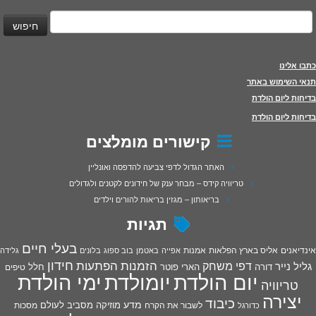
יפוש:
כתבו אלינו
תנאי השימוש באתר
בדיחות ליום הולדת
בדיחות ליום הולדת
קישורים מומלצים
האתר הגדול לדפי צביעה להדפסה ואונליין
טריוויה קידס – מבחר ענק של חידונים לקטנים ולגדולים
בריאותון – מגזין בריאות להורים וילדים
תגיות
בעלי חיים
אינדיאנים
אליס בארץ הפלאות
אמנות
אפייה
באטמן
בוב ספוג
בלונים
גלידה
חידון
הפתעות
דפי משחק
הזמנות
גליל נייר
דורה
הארי פוטר
חלל
טיפים
יום הולדת
יומולדת
ימי הולדת
טריוויה
יצירה
כיבוד
מדע
מוזיקה
מסביב לעולם
מסכות
לשבור את הקרח
כדורגל