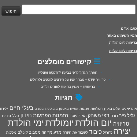
יפוש:
כתבו אלינו
תנאי השימוש באתר
בדיחות ליום הולדת
בדיחות ליום הולדת
קישורים מומלצים
האתר הגדול לדפי צביעה להדפסה ואונליין
טריוויה קידס – מבחר ענק של חידונים לקטנים ולגדולים
בריאותון – מגזין בריאות להורים וילדים
תגיות
בעלי חיים
אינדיאנים
אליס בארץ הפלאות
אמנות
אפייה
באטמן
בוב ספוג
בלונים
גלידה
חידון
הפתעות
דפי משחק
הזמנות
גליל נייר
דורה
הארי פוטר
חלל
טיפים
יום הולדת
יומולדת
ימי הולדת
טריוויה
יצירה
כיבוד
מדע
מוזיקה
מסביב לעולם
מסכות
לשבור את הקרח
כדורגל