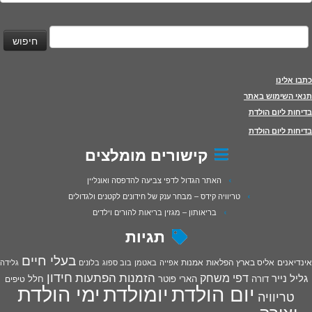
יפוש:
כתבו אלינו
תנאי השימוש באתר
בדיחות ליום הולדת
בדיחות ליום הולדת
קישורים מומלצים
האתר הגדול לדפי צביעה להדפסה ואונליין
טריוויה קידס – מבחר ענק של חידונים לקטנים ולגדולים
בריאותון – מגזין בריאות להורים וילדים
תגיות
בעלי חיים
אינדיאנים
אליס בארץ הפלאות
אמנות
אפייה
באטמן
בוב ספוג
בלונים
גלידה
חידון
הפתעות
דפי משחק
הזמנות
גליל נייר
דורה
הארי פוטר
חלל
טיפים
יום הולדת
יומולדת
ימי הולדת
טריוויה
יצירה