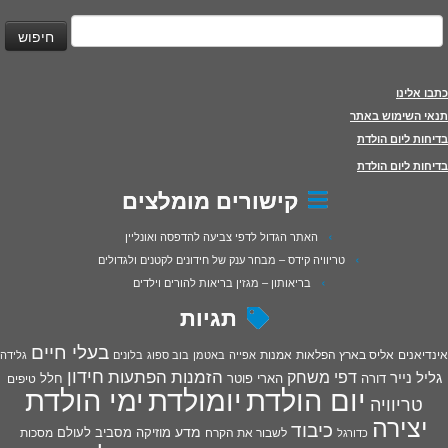
יפוש:
כתבו אלינו
תנאי השימוש באתר
בדיחות ליום הולדת
בדיחות ליום הולדת
קישורים מומלצים
האתר הגדול לדפי צביעה להדפסה ואונליין
טריוויה קידס – מבחר ענק של חידונים לקטנים ולגדולים
בריאותון – מגזין בריאות להורים וילדים
תגיות
בעלי חיים
אינדיאנים
אליס בארץ הפלאות
אמנות
אפייה
באטמן
בוב ספוג
בלונים
גלידה
חידון
הפתעות
דפי משחק
הזמנות
גליל נייר
דורה
הארי פוטר
חלל
טיפים
יום הולדת
יומולדת
ימי הולדת
טריוויה
יצירה
כיבוד
מדע
מוזיקה
מסביב לעולם
מסכות
לשבור את הקרח
כדורגל