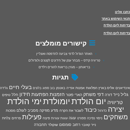
כתבו אלינו
תנאי השימוש באתר
בדיחות ליום הולדת
בדיחות ליום הולדת
קישורים מומלצים
האתר הגדול לדפי צביעה להדפסה ואונליין
טריוויה קידס – מבחר ענק של חידונים לקטנים ולגדולים
בריאותון – מגזין בריאות להורים וילדים
תגיות
בעלי חיים
אינדיאנים
אליס בארץ הפלאות
אמנות
אפייה
באטמן
בוב ספוג
בלונים
גלידה
חידון
הפתעות
דפי משחק
הזמנות
גליל נייר
דורה
הארי פוטר
חלל
טיפים
יום הולדת
יומולדת
ימי הולדת
טריוויה
יצירה
כיבוד
מדע
מוזיקה
מסביב לעולם
מסכות
לשבור את הקרח
כדורגל
פעילות
משחקים
עוגה
פיצה
פרחים
צלחת
ניסוי
נסיכה
ספורט
עוגות
עוגיות
רחוב סומסום
תחבורה
נייר
שוקולד
קאובוי