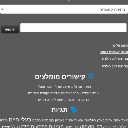
טגוריות
יפוש:
כתבו אלינו
תנאי השימוש באתר
בדיחות ליום הולדת
בדיחות ליום הולדת
קישורים מומלצים
האתר הגדול לדפי צביעה להדפסה ואונליין
טריוויה קידס – מבחר ענק של חידונים לקטנים ולגדולים
בריאותון – מגזין בריאות להורים וילדים
תגיות
בעלי חיים
אינדיאנים
אליס בארץ הפלאות
אמנות
אפייה
באטמן
בוב ספוג
בלונים
גלידה
חידון
הפתעות
דפי משחק
הזמנות
גליל נייר
דורה
הארי פוטר
חלל
טיפים