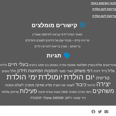
תנאי השימוש באתר
בדיחות ליום הולדת
בדיחות ליום הולדת
קישורים מומלצים
האתר הגדול לדפי צביעה להדפסה ואונליין
טריוויה קידס – מבחר ענק של חידונים לקטנים ולגדולים
בריאותון – מגזין בריאות להורים וילדים
תגיות
בעלי חיים
אינדיאנים
אליס בארץ הפלאות
אמנות
אפייה
באטמן
בוב ספוג
בלונים
גלידה
חידון
הפתעות
דפי משחק
הזמנות
גליל נייר
דורה
הארי פוטר
חלל
טיפים
יום הולדת
יומולדת
ימי הולדת
טריוויה
יצירה
כיבוד
מדע
מוזיקה
מסביב לעולם
מסכות
לשבור את הקרח
כדורגל
פעילות
משחקים
עוגה
פיצה
פרחים
צלחת
ניסוי
נסיכה
ספורט
עוגות
עוגיות
רחוב סומסום
תחבורה
נייר
שוקולד
קאובוי
·