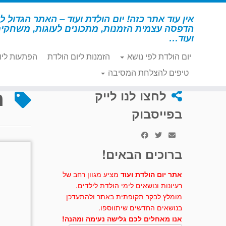
לג
תוכן
אין עוד אתר כזה! יום הולדת ועוד – האתר הגדול לי
הדפסה עצמית הזמנות, מתכונים לעוגות, משחקי
ועוד…
יום הולדת לפי נושא
הזמנות ליום הולדת
הפתעות ליו
דף הבית
»
ריבועי שוקולד
טיפים להצלחת המסיבה
ר
לחצו לנו לייק
בפייסבוק
ברוכים הבאים!
אתר יום הולדת ועוד
מציע מגוון רחב של
רעיונות ונושאים לימי הולדת לילדים.
מומלץ לבקר תקופתית באתר ולהתעדכן
בנושאים החדשים שיתווספו.
אנו מאחלים לכם גלישה נעימה ומהנה!