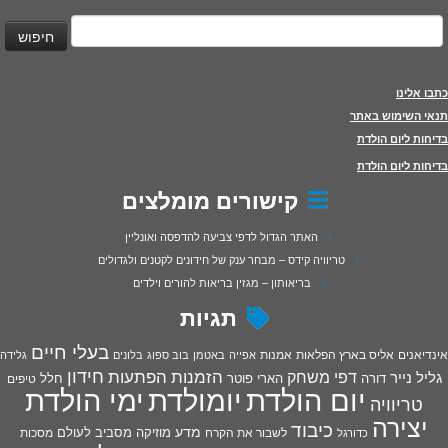
יפוש:
כתבו אלינו
תנאי השימוש באתר
בדיחות ליום הולדת
בדיחות ליום הולדת
קישורים מומלצים
האתר הגדול לדפי צביעה להדפסה ואונליין
טריוויה קידס – מבחר ענק של חידונים לקטנים ולגדולים
בריאותון – מגזין בריאות להורים וילדים
תגיות
בעלי חיים
אינדיאנים
אליס בארץ הפלאות
אמנות
אפייה
באטמן
בוב ספוג
בלונים
גלידה
חידון
הפתעות
דפי משחק
הזמנות
גליל נייר
דורה
הארי פוטר
חלל
טיפים
יום הולדת
יומולדת
ימי הולדת
טריוויה
יצירה
כיבוד
מדע
מוזיקה
מסביב לעולם
מסכות
לשבור את הקרח
כדורגל