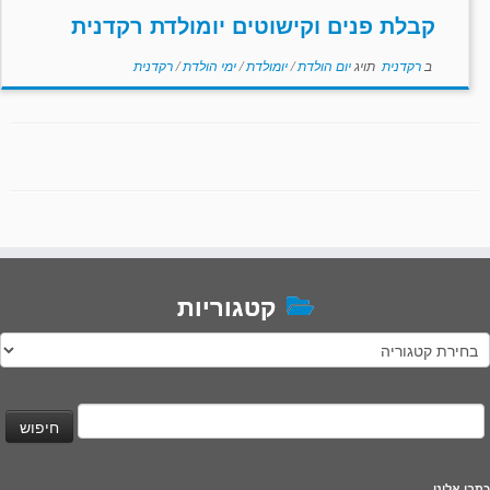
קבלת פנים וקישוטים יומולדת רקדנית
ב
רקדנית
תויג
יום הולדת
/
יומולדת
/
ימי הולדת
/
רקדנית
קטגוריות
טגוריות
יפוש:
כתבו אלינו