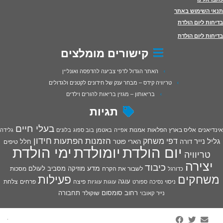
תנאי השימוש באתר
בדיחות ליום הולדת
בדיחות ליום הולדת
קישורים מומלצים
האתר הגדול לדפי צביעה להדפסה ואונליין
טריוויה קידס – מבחר ענק של חידונים לקטנים ולגדולים
בריאותון – מגזין בריאות להורים וילדים
תגיות
בעלי חיים
אינדיאנים
אליס בארץ הפלאות
אמנות
אפייה
באטמן
בוב ספוג
בלונים
גלידה
חידון
הפתעות
דפי משחק
הזמנות
גליל נייר
דורה
הארי פוטר
חלל
טיפים
יום הולדת
יומולדת
ימי הולדת
טריוויה
יצירה
כיבוד
מדע
מוזיקה
מסביב לעולם
מסכות
לשבור את הקרח
כדורגל
פעילות
משחקים
עוגה
פיצה
פרחים
צלחת
ניסוי
נסיכה
ספורט
עוגות
עוגיות
רחוב סומסום
תחבורה
נייר
שוקולד
קאובוי
·