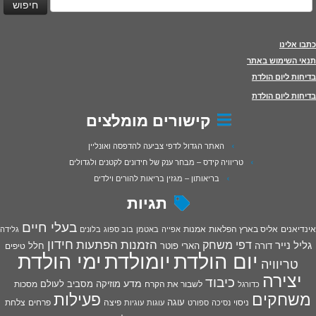
כתבו אלינו
תנאי השימוש באתר
בדיחות ליום הולדת
בדיחות ליום הולדת
קישורים מומלצים
האתר הגדול לדפי צביעה להדפסה ואונליין
טריוויה קידס – מבחר ענק של חידונים לקטנים ולגדולים
בריאותון – מגזין בריאות להורים וילדים
תגיות
בעלי חיים
אינדיאנים
אליס בארץ הפלאות
אמנות
אפייה
באטמן
בוב ספוג
בלונים
גלידה
חידון
הפתעות
דפי משחק
הזמנות
גליל נייר
דורה
הארי פוטר
חלל
טיפים
יום הולדת
יומולדת
ימי הולדת
טריוויה
יצירה
כיבוד
מדע
מוזיקה
מסביב לעולם
מסכות
לשבור את הקרח
כדורגל
פעילות
משחקים
עוגה
פיצה
פרחים
צלחת
ניסוי
נסיכה
ספורט
עוגות
עוגיות