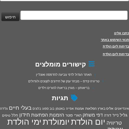
יפוש:
כתבו אלינו
תנאי השימוש באתר
בדיחות ליום הולדת
בדיחות ליום הולדת
קישורים מומלצים
האתר הגדול לדפי צביעה להדפסה ואונליין
טריוויה קידס – מבחר ענק של חידונים לקטנים ולגדולים
בריאותון – מגזין בריאות להורים וילדים
תגיות
בעלי חיים
אינדיאנים
אליס בארץ הפלאות
אמנות
אפייה
באטמן
בוב ספוג
בלונים
גלידה
חידון
הפתעות
דפי משחק
הזמנות
גליל נייר
דורה
הארי פוטר
חלל
טיפים
יום הולדת
יומולדת
ימי הולדת
טריוויה
יצירה