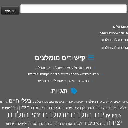
יפוש:
כתבו אלינו
תנאי השימוש באתר
בדיחות ליום הולדת
בדיחות ליום הולדת
קישורים מומלצים
האתר הגדול לדפי צביעה להדפסה ואונליין
טריוויה קידס – מבחר ענק של חידונים לקטנים ולגדולים
בריאותון – מגזין בריאות להורים וילדים
תגיות
בעלי חיים
אינדיאנים
אליס בארץ הפלאות
אמנות
אפייה
באטמן
בוב ספוג
בלונים
גלידה
חידון
הפתעות
דפי משחק
הזמנות
גליל נייר
דורה
הארי פוטר
חלל
טיפים
יום הולדת
יומולדת
ימי הולדת
טריוויה
יצירה
כיבוד
מדע
מוזיקה
מסביב לעולם
מסכות
לשבור את הקרח
כדורגל