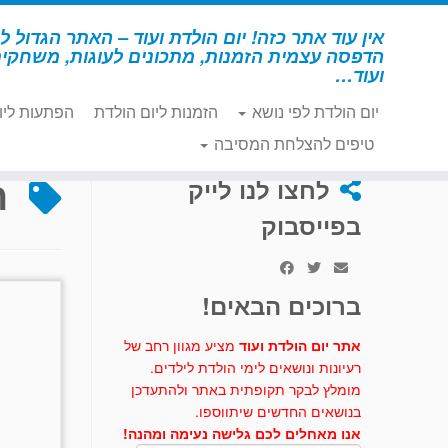
לג
תוכן
אין עוד אתר כזה! יום הולדת ועוד – האתר הגדול לי
הדפסה עצמית הזמנות, מתכונים לעוגות, משחקי
ועוד…
יום הולדת לפי נושא
הזמנות ליום הולדת
הפתעות ליו
דף הבית
»
תקציב צנוע
טיפים להצלחת המסיבה
ת
לחצו לנו לייק
בפייסבוק
ברוכים הבאים!
אתר יום הולדת ועוד
מציע מגוון רחב של
רעיונות ונושאים לימי הולדת לילדים.
מומלץ לבקר תקופתית באתר ולהתעדכן
בנושאים החדשים שיתווספו.
אנו מאחלים לכם גלישה נעימה ומהנה!