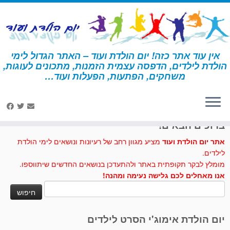
לג
תוכן
אין עוד אתר כזה! יום הולדת ועוד – האתר הגדול לימי
הולדת לילדים, הדפסה עצמית הזמנות, מתכונים לעוגות,
דף הבית
»
לשבור את הקרח
»
עוגת אולף
משחקים, הפתעות, הפעלות ועוד…
לחצו לנו לייק בפייסבוק
ברוכים הבאים!
אתר יום הולדת ועוד
מציע מגוון רחב של רעיונות ונושאים לימי הולדת
לילדים.
מומלץ לבקר תקופתית באתר ולהתעדכן בנושאים החדשים שיתווספו.
אנו מאחלים לכם גלישה נעימה ומהנה!
חיפוש:
יום הולדת אימוג'י הסרט לילדים