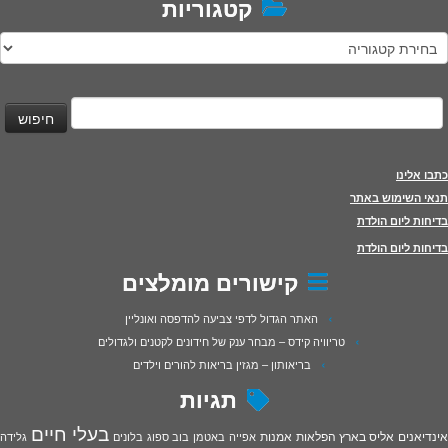
קטגוריות
טגוריות
יפוש:
כתבו אלינו
תנאי השימוש באתר
בדיחות ליום הולדת
בדיחות ליום הולדת
קישורים מומלצים
האתר הגדול לדפי צביעה להדפסה ואונליין
טריוויה קידס – מבחר ענק של חידונים לקטנים ולגדולים
בריאותון – מגזין בריאות להורים וילדים
תגיות
בעלי חיים
אינדיאנים
אליס בארץ הפלאות
אמנות
אפייה
באטמן
בוב ספוג
בלונים
גלידה