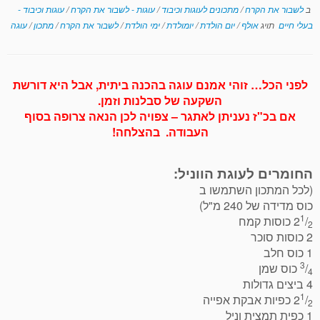
ב
לשבור את הקרח
/
מתכונים לעוגות וכיבוד
/
עוגות - לשבור את הקרח
/
עוגות וכיבוד -
בעלי חיים
תויג
אולף
/
יום הולדת
/
יומולדת
/
ימי הולדת
/
לשבור את הקרח
/
מתכון
/
עוגה
לפני הכל… זוהי אמנם עוגה בהכנה ביתית, אבל היא דורשת
השקעה של סבלנות וזמן.
אם בכ"ז נעניתן לאתגר – צפויה לכן הנאה צרופה בסוף
העבודה. בהצלחה!
החומרים לעוגת הווניל:
(לכל המתכון השתמשו ב
כוס מדידה של 240 מ"ל)
1
/
2
כוסות קמח
2
2 כוסות סוכר
1 כוס חלב
3
/
כוס שמן
4
4 ביצים גדולות
1
/
2
כפיות אבקת אפייה
2
1 כפית תמצית וניל