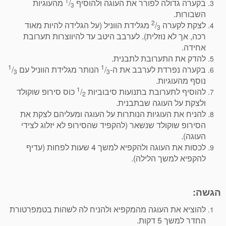
1
בקערה גדולה לפורר את העוגה ולהוסיף
/
מהעוגיות
3
השבורות.
2
לצקת לקערה
/
מגלידת הווניל (על הגלידה להיות מאוד
3
רכה, אך לא נוזלית). לערבב היטב עד להיווצרות תערובת
אחידה.
להדק את התערובת לתבנית.
1
1
בקערה נפרדת לערבב את ה-
/
הנותר מגלידת הווניל עם
/
3
3
נוסף מהעוגיות.
1
להוסיף לתערובת בתנועות סיבוביות
/
כוס סירופ שוקולד
2
ולצקת על העוגה שבתבנית.
להניח את העוגיות הנותרות על העוגה ומעליהם לצקת את
הסירופ שוקולד שנשאר (להקפיד שהסירופ לא יזלוג לצידי
העוגה).
לכסות את העוגה ולהקפיא למשך 4 שעות לפחות (עדיף
להקפיא למשך הלילה).
הגשה:
להוציא את העוגה מהמקפיא ולהניח לה לשהות בטמפרטורת
החדר למשך 5 דקות.