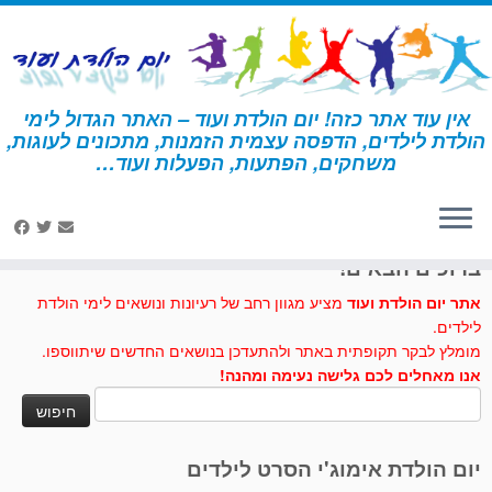
לג
תוכן
אין עוד אתר כזה! יום הולדת ועוד – האתר הגדול לימי
הולדת לילדים, הדפסה עצמית הזמנות, מתכונים לעוגות,
דף הבית
»
מתכונים לעוגות וכיבוד
»
עוגת גלידה ועוגיות אוריאו
משחקים, הפתעות, הפעלות ועוד…
לחצו לנו לייק בפייסבוק
ברוכים הבאים!
אתר יום הולדת ועוד
מציע מגוון רחב של רעיונות ונושאים לימי הולדת
לילדים.
מומלץ לבקר תקופתית באתר ולהתעדכן בנושאים החדשים שיתווספו.
אנו מאחלים לכם גלישה נעימה ומהנה!
חיפוש:
יום הולדת אימוג'י הסרט לילדים