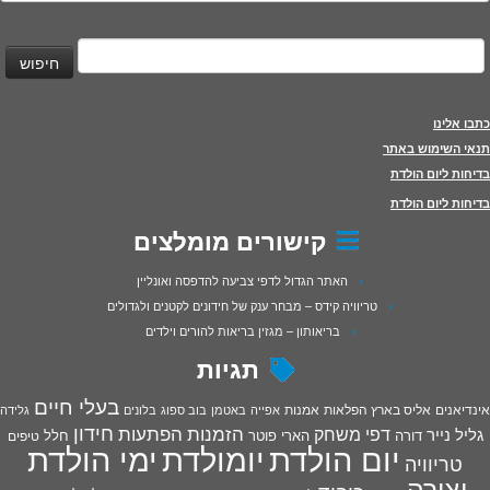
יפוש:
כתבו אלינו
תנאי השימוש באתר
בדיחות ליום הולדת
בדיחות ליום הולדת
קישורים מומלצים
האתר הגדול לדפי צביעה להדפסה ואונליין
טריוויה קידס – מבחר ענק של חידונים לקטנים ולגדולים
בריאותון – מגזין בריאות להורים וילדים
תגיות
בעלי חיים
אינדיאנים
אליס בארץ הפלאות
אמנות
אפייה
באטמן
בוב ספוג
בלונים
גלידה
חידון
הפתעות
דפי משחק
הזמנות
גליל נייר
דורה
הארי פוטר
חלל
טיפים
יום הולדת
יומולדת
ימי הולדת
טריוויה
יצירה