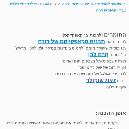
ב
מתכונים לעוגות וכיבוד
/
עוגות וכיבוד - דורה
תויג
יום הולדת
/
יומולדת
/
ימי הולדת
/
כיבוד
/
קאפקייק דורה
החומרים
(להכנת 12 קאפקייקס):
תבנית
הקאפקייקס
של דורה
להדפיס את
½1 כוסות שוקולד מומס (להמיס בעדינות במיקרו ולא להכין מראש)
קרם לבן
כ-2 כוסות
משחת צבע מאכל בצבעים חום ואדום
24 יחידות של שוקולד צ'יפס
לדר פרי מגולגל של תות שדה או דובדבנים
ז
יגוג שוקולד
1 כוס
שקיות זילוף
אופן ההכנה:
לקחת תבנית אפייה ולהניח את תבניות העוגה האישית מתחת לנייר
שעווה.