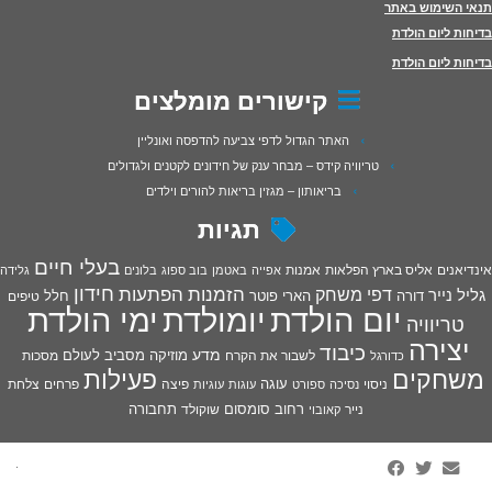
תנאי השימוש באתר
בדיחות ליום הולדת
בדיחות ליום הולדת
קישורים מומלצים
האתר הגדול לדפי צביעה להדפסה ואונליין
טריוויה קידס – מבחר ענק של חידונים לקטנים ולגדולים
בריאותון – מגזין בריאות להורים וילדים
תגיות
בעלי חיים
אינדיאנים
אליס בארץ הפלאות
אמנות
אפייה
באטמן
בוב ספוג
בלונים
גלידה
חידון
הפתעות
דפי משחק
הזמנות
גליל נייר
דורה
הארי פוטר
חלל
טיפים
יום הולדת
יומולדת
ימי הולדת
טריוויה
יצירה
כיבוד
מדע
מוזיקה
מסביב לעולם
מסכות
לשבור את הקרח
כדורגל
פעילות
משחקים
עוגה
פיצה
פרחים
צלחת
ניסוי
נסיכה
ספורט
עוגות
עוגיות
רחוב סומסום
תחבורה
נייר
שוקולד
קאובוי
·