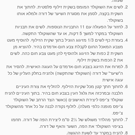
לשים את השוקולד המומס בשקית זילוף פלסטית. לחתוך את
השקית בקצה, לסמן את מסגרת השיער של דורה ולמלא אותו
בשוקולד.
לחזור על הפעולה עם 11 התבניות הנוספות. לשים את תבניות
השוקולד במקרר למשך 5 דקות, או עד שהשוקולד התקשה.
בעזרת כף לשים 1/3 מזיגוג הווניל בתוך שקית הזילוף. להוסיף מעט
מצבע המאכל החום לקבלת צבע חום-אדמדם בהיר. להוציא מן
השקית 2 כפות של הזיגוג ולהוסיף להן מעט צבע חום כהה. לשים
את 2 הכפות בשקית זילוף.
למרוח את הזיגוג בצבע חום-אדמדם על העוגה האישית. להסיר את
ה"שיער" של דורה (השוקולד שהתקשה) ולהניח בחלק העליון של כל
עוגה אישית
לחתוך חתך קטן מכל שקיות הזילוף. להזליף את צורת העיניים
הלבנה ובמרכזה את גלגל העין בצבע חום בהיר. בתוך העיניים להניח
שוקולד צ'יפס ליצירת האישונים (כאשר הצד הרחב של השוקולד
צ'יפס מופנה כלפי מעלה). לזלוף נקודה לבנה על כל אחד מהשוקולד
צ'יפס.
לחתוך מהלדר משולש של ½2
ס"מ ליצירת הפה של דורה. תחמו
בציפוי השוקולד את הפה, השער והאף של דורה.
להניח במקרר עד לשעת ההגשה.