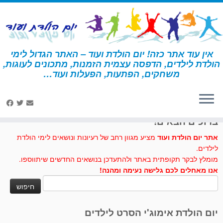
לג
תוכן
אין עוד אתר כזה! יום הולדת ועוד – האתר הגדול לימי
הולדת לילדים, הדפסה עצמית הזמנות, מתכונים לעוגות,
דף הבית
»
מתכונים לעוגות וכיבוד
»
קאפקייקס דורה
משחקים, הפתעות, הפעלות ועוד…
לחצו לנו לייק בפייסבוק
ברוכים הבאים!
אתר יום הולדת ועוד
מציע מגוון רחב של רעיונות ונושאים לימי הולדת
לילדים.
מומלץ לבקר תקופתית באתר ולהתעדכן בנושאים החדשים שיתווספו.
אנו מאחלים לכם גלישה נעימה ומהנה!
חיפוש:
יום הולדת אימוג'י הסרט לילדים