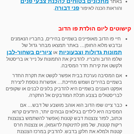
מתכונים בטוחים להכנת צבעי פנים
באתר
פני דבורה
והוראות הכנה לאיפור
.
קישוטים ליום הולדת פו הדוב
חיי פו הדוב מאופיינים בשמיים בהירים, בחבריו הנאמנים
ובדבש מלוא החופן… באתר תמצאו מבחר גדול של
תמונות גדולות וצבעוניות
ציורים בשחור-לבן
או
שלפו הדוב וחבריו. להדביק את התמונות על נייר או בריסטול
ולקשט את קירות חדר המסיבה.
אם המסיבה נערכת בבית אפשר לקשט את תקרת החדר
בשמיים בהירים ושמש מחייכת… אפשרות נוספת ליצירת
אפקט העננים בשמיים היא להדביק בלונים לבנים או שקופים
לבריסטולים בצבע תכלת המודבקים אל התקרה.
כבר ציינו שפו הדוב הוא אוהב מושבע של דבש… אם
המסיבה היא לילדים בגילאים גבוהים יותר, היודעים קרוא
וכתוב, לפזר צנצנות דבש קטנות (אפשר להשתמש בצנצנות
ריקות קטנות, של מזון לתינוקות לדוגמא), או צנצנות חרס
קטנות ולמלא את חלקן בדבש. להדביק במרכז הצנצנת