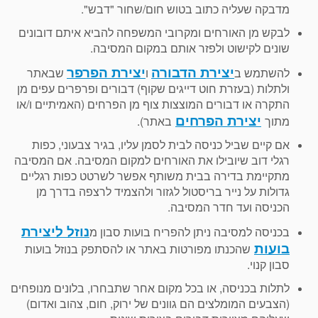
מדבקה שעליה כתוב בטוש חום/שחור "דבש".
לבקש מן האורחים ומקרובי המשפחה להביא איתם דובונים
שונים לקישוט ולפזר אותם במקום המסיבה.
יצירת הדבורה
יצירת הפרפר
להשתמש ב
ו
שבאתר
ולתלות (בעזרת חוט דייגים שקוף) דבורים ופרפרים עפים מן
התקרה או דבורים המוצצות צוף מן הפרחים (האמיתיים ו/או
יצירת הפרחים
מתוך
באתר).
אם קיים שביל כניסה לבית לסמן עליו, בגיר צבעוני, כפות
רגלי דוב שיובילו את האורחים למקום המסיבה. אם המסיבה
מתקיימת בדירה בבית משותף אפשר לשרטט כפות רגליים
גדולות על נייר בריסטול לגזור ולהצמיד לרצפה בדרך מן
הכניסה ועד חדר המסיבה.
נוזל ליצירת
בכניסה למסיבה ניתן להפריח בועות סבון מ
בועות
שהכנתו מפורטות באתר או להסתפק בנוזל בועות
סבון קנוי.
לתלות בכניסה, או בכל מקום אחר שתבחרו, בלונים מנופחים
(הצבעים המומלצים הם גוונים של ירוק, חום, צהוב ואדום)