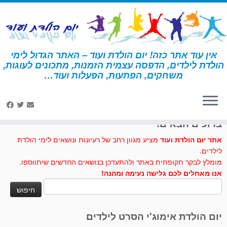
לג
תוכן
אין עוד אתר כזה! יום הולדת ועוד – האתר הגדול לימי
הולדת לילדים, הדפסה עצמית הזמנות, מתכונים לעוגות,
דף הבית
»
פו הדוב
»
קבלת פנים וקישוטים פו הדוב
משחקים, הפתעות, הפעלות ועוד…
לחצו לנו לייק בפייסבוק
ברוכים הבאים!
אתר יום הולדת ועוד
מציע מגוון רחב של רעיונות ונושאים לימי הולדת
לילדים.
מומלץ לבקר תקופתית באתר ולהתעדכן בנושאים החדשים שיתווספו.
אנו מאחלים לכם גלישה נעימה ומהנה!
חיפוש:
יום הולדת אימוג'י הסרט לילדים