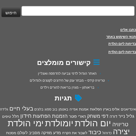
יפוש:
כתבו אלינו
תנאי השימוש באתר
בדיחות ליום הולדת
בדיחות ליום הולדת
קישורים מומלצים
האתר הגדול לדפי צביעה להדפסה ואונליין
טריוויה קידס – מבחר ענק של חידונים לקטנים ולגדולים
בריאותון – מגזין בריאות להורים וילדים
תגיות
בעלי חיים
אינדיאנים
אליס בארץ הפלאות
אמנות
אפייה
באטמן
בוב ספוג
בלונים
גלידה
חידון
הפתעות
דפי משחק
הזמנות
גליל נייר
דורה
הארי פוטר
חלל
טיפים
יום הולדת
יומולדת
ימי הולדת
טריוויה
יצירה
כיבוד
מדע
מוזיקה
מסביב לעולם
מסכות
לשבור את הקרח
כדורגל