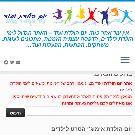
לג
תוכן
אין עוד אתר כזה! יום הולדת ועוד – האתר הגדול לימי
הולדת לילדים, הדפסה עצמית הזמנות, מתכונים לעוגות,
דף הבית
»
יום הולדת כללי לילדים
»
מחזיק עפרונות בסגנון אינדיאני
משחקים, הפתעות, הפעלות ועוד…
לחצו לנו לייק בפייסבוק
ברוכים הבאים!
אתר יום הולדת ועוד
מציע מגוון רחב של רעיונות ונושאים לימי הולדת
לילדים.
מומלץ לבקר תקופתית באתר ולהתעדכן בנושאים החדשים שיתווספו.
אנו מאחלים לכם גלישה נעימה ומהנה!
חיפוש:
יום הולדת אימוג'י הסרט לילדים