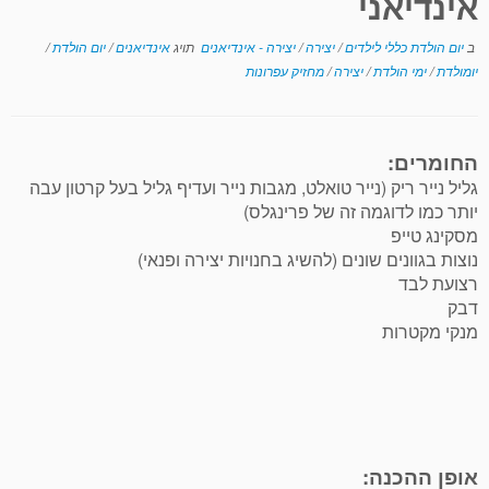
אינדיאני
ב
יום הולדת כללי לילדים
/
יצירה
/
יצירה - אינדיאנים
תויג
אינדיאנים
/
יום הולדת
/
יומולדת
/
ימי הולדת
/
יצירה
/
מחזיק עפרונות
החומרים:
גליל נייר ריק (נייר טואלט, מגבות נייר ועדיף גליל בעל קרטון עבה
יותר כמו לדוגמה זה של פרינגלס)
מסקינג טייפ
נוצות בגוונים שונים (להשיג בחנויות יצירה ופנאי)
רצועת לבד
דבק
מנקי מקטרות
אופן ההכנה: