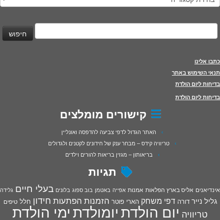
יפוש:
כתבו אלינו
תנאי השימוש באתר
בדיחות ליום הולדת
בדיחות ליום הולדת
קישורים מומלצים
האתר הגדול לדפי צביעה להדפסה ואונליין
טריוויה קידס – מבחר ענק של חידונים לקטנים ולגדולים
בריאותון – מגזין בריאות להורים וילדים
תגיות
בעלי חיים
אינדיאנים
אליס בארץ הפלאות
אמנות
אפייה
באטמן
בוב ספוג
בלונים
גלידה
חידון
הפתעות
דפי משחק
הזמנות
גליל נייר
דורה
הארי פוטר
חלל
טיפים
יום הולדת
יומולדת
ימי הולדת
טריוויה