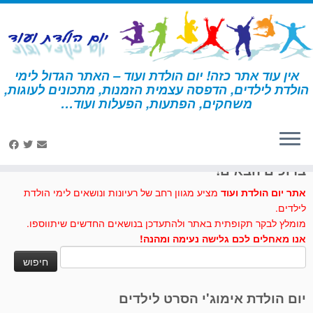
לג
תוכן
אין עוד אתר כזה! יום הולדת ועוד – האתר הגדול לימי
הולדת לילדים, הדפסה עצמית הזמנות, מתכונים לעוגות,
דף הבית
»
hb2u
משחקים, הפתעות, הפעלות ועוד…
לחצו לנו לייק בפייסבוק
ברוכים הבאים!
אתר יום הולדת ועוד
מציע מגוון רחב של רעיונות ונושאים לימי הולדת
לילדים.
מומלץ לבקר תקופתית באתר ולהתעדכן בנושאים החדשים שיתווספו.
אנו מאחלים לכם גלישה נעימה ומהנה!
חיפוש:
יום הולדת אימוג'י הסרט לילדים