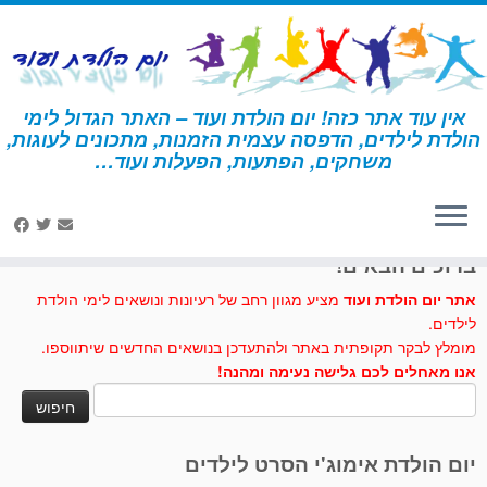
לג
תוכן
אין עוד אתר כזה! יום הולדת ועוד – האתר הגדול לימי
הולדת לילדים, הדפסה עצמית הזמנות, מתכונים לעוגות,
דף הבית
»
אמנות ויצירה
»
עוגות וכיבוד – אמנות ויצירה
משחקים, הפתעות, הפעלות ועוד…
לחצו לנו לייק בפייסבוק
ברוכים הבאים!
אתר יום הולדת ועוד
מציע מגוון רחב של רעיונות ונושאים לימי הולדת
לילדים.
מומלץ לבקר תקופתית באתר ולהתעדכן בנושאים החדשים שיתווספו.
אנו מאחלים לכם גלישה נעימה ומהנה!
חיפוש:
יום הולדת אימוג'י הסרט לילדים