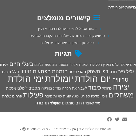
בדיחות ליום הולדת
קישורים מומלצים
האתר הגדול לדפי צביעה להדפסה ואונליין
טריוויה קידס – מבחר ענק של חידונים לקטנים ולגדולים
בריאותון – מגזין בריאות להורים וילדים
תגיות
בעלי חיים
אינדיאנים
אליס בארץ הפלאות
אמנות
אפייה
באטמן
בוב ספוג
בלונים
גלידה
חידון
הפתעות
דפי משחק
הזמנות
גליל נייר
דורה
הארי פוטר
חלל
טיפים
יום הולדת
יומולדת
ימי הולדת
טריוויה
יצירה
כיבוד
מדע
מוזיקה
מסביב לעולם
מסכות
לשבור את הקרח
כדורגל
פעילות
משחקים
עוגה
פיצה
פרחים
צלחת
ניסוי
נסיכה
ספורט
עוגות
עוגיות
רחוב סומסום
תחבורה
נייר
שוקולד
קאובוי
·
© 2026
יום הולדת ועוד | אין עוד אתר כזה!!!
·
מונע באמצעות
·
עוצב באמצעות
תבנית Customizr
·