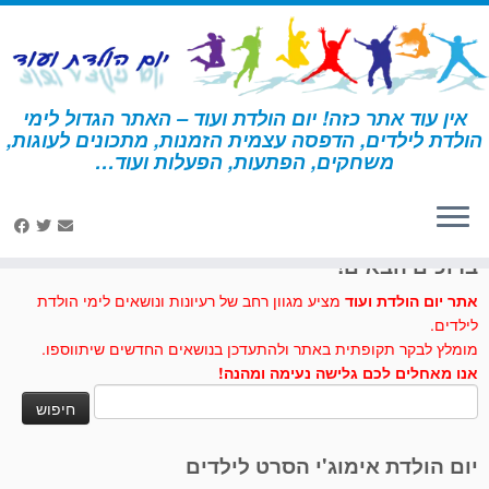
לג
תוכן
אין עוד אתר כזה! יום הולדת ועוד – האתר הגדול לימי
הולדת לילדים, הדפסה עצמית הזמנות, מתכונים לעוגות,
דף הבית
»
בת הים הקטנה
»
עוגות וכיבוד – בת הים הקטנה
משחקים, הפתעות, הפעלות ועוד…
לחצו לנו לייק בפייסבוק
ברוכים הבאים!
אתר יום הולדת ועוד
מציע מגוון רחב של רעיונות ונושאים לימי הולדת
לילדים.
מומלץ לבקר תקופתית באתר ולהתעדכן בנושאים החדשים שיתווספו.
אנו מאחלים לכם גלישה נעימה ומהנה!
חיפוש:
יום הולדת אימוג'י הסרט לילדים