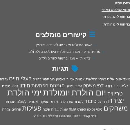
כתבו אלינו
תנאי השימוש באתר
בדיחות ליום הולדת
בדיחות ליום הולדת
קישורים מומלצים
האתר הגדול לדפי צביעה להדפסה ואונליין
טריוויה קידס – מבחר ענק של חידונים לקטנים ולגדולים
בריאותון – מגזין בריאות להורים וילדים
תגיות
בעלי חיים
אינדיאנים
אליס בארץ הפלאות
אמנות
אפייה
באטמן
בוב ספוג
בלונים
גלידה
חידון
הפתעות
דפי משחק
הזמנות
גליל נייר
דורה
הארי פוטר
חלל
טיפים
יום הולדת
יומולדת
ימי הולדת
טריוויה
יצירה
כיבוד
מדע
מוזיקה
מסביב לעולם
מסכות
לשבור את הקרח
כדורגל
פעילות
משחקים
עוגה
פיצה
פרחים
צלחת
ניסוי
נסיכה
ספורט
עוגות
עוגיות
רחוב סומסום
תחבורה
נייר
שוקולד
קאובוי