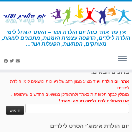
לג
תוכן
אין עוד אתר כזה! יום הולדת ועוד – האתר הגדול לימי
הולדת לילדים, הדפסה עצמית הזמנות, מתכונים לעוגות,
דף הבית
»
הארי פוטר
»
עוגות וכיבוד – הארי פוטר
משחקים, הפתעות, הפעלות ועוד…
לחצו לנו לייק בפייסבוק
ברוכים הבאים!
אתר יום הולדת ועוד
מציע מגוון רחב של רעיונות ונושאים לימי הולדת
לילדים.
מומלץ לבקר תקופתית באתר ולהתעדכן בנושאים החדשים שיתווספו.
אנו מאחלים לכם גלישה נעימה ומהנה!
חיפוש:
יום הולדת אימוג'י הסרט לילדים