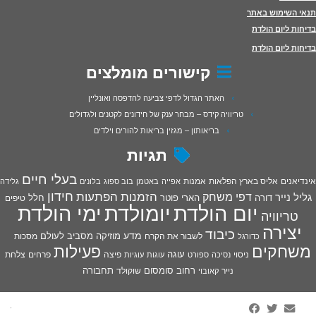
תנאי השימוש באתר
בדיחות ליום הולדת
בדיחות ליום הולדת
קישורים מומלצים
האתר הגדול לדפי צביעה להדפסה ואונליין
טריוויה קידס – מבחר ענק של חידונים לקטנים ולגדולים
בריאותון – מגזין בריאות להורים וילדים
תגיות
בעלי חיים
אינדיאנים
אליס בארץ הפלאות
אמנות
אפייה
באטמן
בוב ספוג
בלונים
גלידה
חידון
הפתעות
דפי משחק
הזמנות
גליל נייר
דורה
הארי פוטר
חלל
טיפים
יום הולדת
יומולדת
ימי הולדת
טריוויה
יצירה
כיבוד
מדע
מוזיקה
מסביב לעולם
מסכות
לשבור את הקרח
כדורגל
פעילות
משחקים
עוגה
פיצה
פרחים
צלחת
ניסוי
נסיכה
ספורט
עוגות
עוגיות
רחוב סומסום
תחבורה
נייר
שוקולד
קאובוי
·