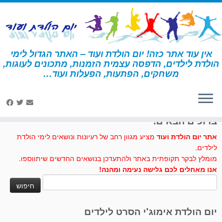
לג
תוכן
אין עוד אתר כזה! יום הולדת ועוד – האתר הגדול לימי
הולדת לילדים, הדפסה עצמית הזמנות, מתכונים לעוגות,
דף הבית
»
מדע
»
עוגות וכיבוד – מדע
משחקים, הפתעות, הפעלות ועוד…
לחצו לנו לייק בפייסבוק
ברוכים הבאים!
אתר יום הולדת ועוד
מציע מגוון רחב של רעיונות ונושאים לימי הולדת
לילדים.
מומלץ לבקר תקופתית באתר ולהתעדכן בנושאים החדשים שיתווספו.
אנו מאחלים לכם גלישה נעימה ומהנה!
חיפוש:
יום הולדת אימוג'י הסרט לילדים