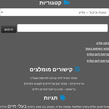
קטגוריות
טגוריות
יפוש:
כתבו אלינו
תנאי השימוש באתר
בדיחות ליום הולדת
בדיחות ליום הולדת
קישורים מומלצים
האתר הגדול לדפי צביעה להדפסה ואונליין
טריוויה קידס – מבחר ענק של חידונים לקטנים ולגדולים
בריאותון – מגזין בריאות להורים וילדים
תגיות
בעלי חיים
אינדיאנים
אליס בארץ הפלאות
אמנות
אפייה
באטמן
בוב ספוג
בלונים
גלידה