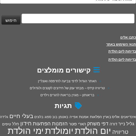
יפוש:
כתבו אלינו
תנאי השימוש באתר
בדיחות ליום הולדת
בדיחות ליום הולדת
קישורים מומלצים
האתר הגדול לדפי צביעה להדפסה ואונליין
טריוויה קידס – מבחר ענק של חידונים לקטנים ולגדולים
בריאותון – מגזין בריאות להורים וילדים
תגיות
בעלי חיים
אינדיאנים
אליס בארץ הפלאות
אמנות
אפייה
באטמן
בוב ספוג
בלונים
גלידה
חידון
הפתעות
דפי משחק
הזמנות
גליל נייר
דורה
הארי פוטר
חלל
טיפים
יום הולדת
יומולדת
ימי הולדת
טריוויה