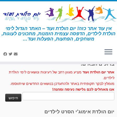
לג
תוכן
אין עוד אתר כזה! יום הולדת ועוד – האתר הגדול לימי
הולדת לילדים, הדפסה עצמית הזמנות, מתכונים לעוגות,
דף הבית
»
פיג'מות
»
עוגות וכיבוד פיג'מות
משחקים, הפתעות, הפעלות ועוד…
לחצו לנו לייק בפייסבוק
ברוכים הבאים!
אתר יום הולדת ועוד
מציע מגוון רחב של רעיונות ונושאים לימי הולדת
לילדים.
מומלץ לבקר תקופתית באתר ולהתעדכן בנושאים החדשים שיתווספו.
אנו מאחלים לכם גלישה נעימה ומהנה!
חיפוש:
יום הולדת אימוג'י הסרט לילדים