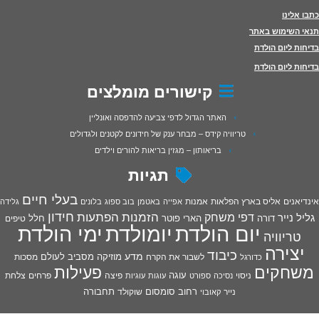
כתבו אלינו
תנאי השימוש באתר
בדיחות ליום הולדת
בדיחות ליום הולדת
קישורים מומלצים
האתר הגדול לדפי צביעה להדפסה ואונליין
טריוויה קידס – מבחר ענק של חידונים לקטנים ולגדולים
בריאותון – מגזין בריאות להורים וילדים
תגיות
בעלי חיים
אינדיאנים
אליס בארץ הפלאות
אמנות
אפייה
באטמן
בוב ספוג
בלונים
גלידה
חידון
הפתעות
דפי משחק
הזמנות
גליל נייר
דורה
הארי פוטר
חלל
טיפים
יום הולדת
יומולדת
ימי הולדת
טריוויה
יצירה
כיבוד
מדע
מוזיקה
מסביב לעולם
מסכות
לשבור את הקרח
כדורגל
פעילות
משחקים
עוגה
פיצה
פרחים
צלחת
ניסוי
נסיכה
ספורט
עוגות
עוגיות
רחוב סומסום
תחבורה
נייר
שוקולד
קאובוי