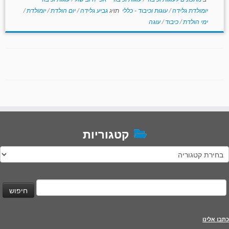
יומולדת גלידה
/
עוגות וכיבוד - כללי
תויג
גביע גלידה
/
יום הולדת
/
יומולדת
/
ימי הולדת
/
כיבוד
/
עוגה
קטגוריות
טגוריות
יפוש:
כתבו אלינו