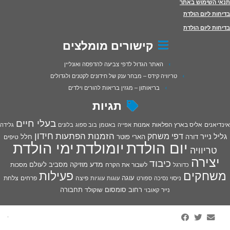
תנאי השימוש באתר
בדיחות ליום הולדת
בדיחות ליום הולדת
קישורים מומלצים
האתר הגדול לדפי צביעה להדפסה ואונליין
טריוויה קידס – מבחר ענק של חידונים לקטנים ולגדולים
בריאותון – מגזין בריאות להורים וילדים
תגיות
בעלי חיים
אינדיאנים
אליס בארץ הפלאות
אמנות
אפייה
באטמן
בוב ספוג
בלונים
גלידה
חידון
הפתעות
דפי משחק
הזמנות
גליל נייר
דורה
הארי פוטר
חלל
טיפים
יום הולדת
יומולדת
ימי הולדת
טריוויה
יצירה
כיבוד
מדע
מוזיקה
מסביב לעולם
מסכות
לשבור את הקרח
כדורגל
פעילות
משחקים
עוגה
פיצה
פרחים
צלחת
ניסוי
נסיכה
ספורט
עוגות
עוגיות
רחוב סומסום
תחבורה
נייר
שוקולד
קאובוי
·