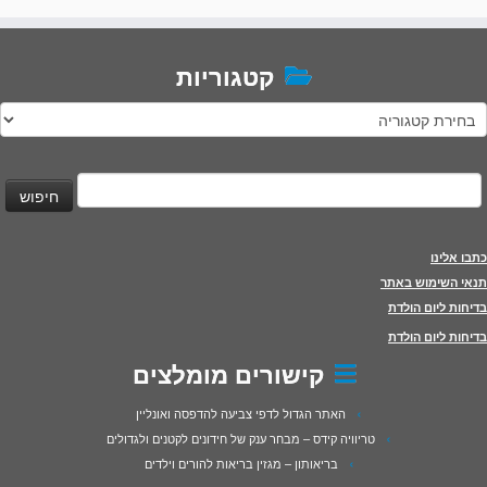
קטגוריות
טגוריות
יפוש:
כתבו אלינו
תנאי השימוש באתר
בדיחות ליום הולדת
בדיחות ליום הולדת
קישורים מומלצים
האתר הגדול לדפי צביעה להדפסה ואונליין
טריוויה קידס – מבחר ענק של חידונים לקטנים ולגדולים
בריאותון – מגזין בריאות להורים וילדים