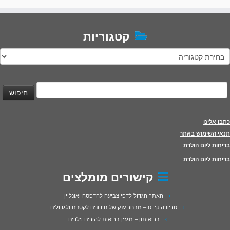
קטגוריות
טגוריות
יפוש:
כתבו אלינו
תנאי השימוש באתר
בדיחות ליום הולדת
בדיחות ליום הולדת
קישורים מומלצים
האתר הגדול לדפי צביעה להדפסה ואונליין
טריוויה קידס – מבחר ענק של חידונים לקטנים ולגדולים
בריאותון – מגזין בריאות להורים וילדים