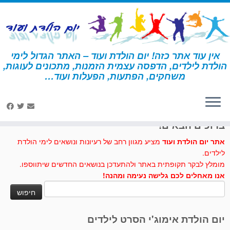
לג
תוכן
אין עוד אתר כזה! יום הולדת ועוד – האתר הגדול לימי
הולדת לילדים, הדפסה עצמית הזמנות, מתכונים לעוגות,
דף הבית
»
מתכונים לעוגות וכיבוד
»
עוגת שוקולד בגביעי גלידה
משחקים, הפתעות, הפעלות ועוד…
לחצו לנו לייק בפייסבוק
ברוכים הבאים!
אתר יום הולדת ועוד
מציע מגוון רחב של רעיונות ונושאים לימי הולדת
לילדים.
מומלץ לבקר תקופתית באתר ולהתעדכן בנושאים החדשים שיתווספו.
אנו מאחלים לכם גלישה נעימה ומהנה!
חיפוש:
יום הולדת אימוג'י הסרט לילדים