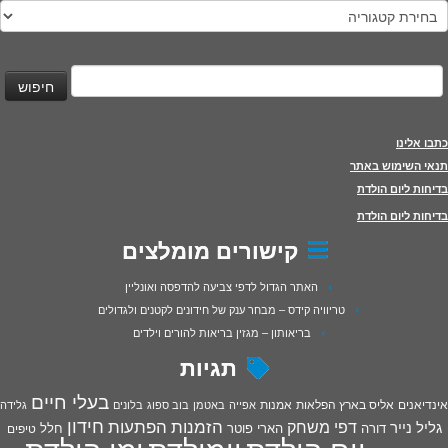
טגוריות
יפוש:
כתבו אלינו
תנאי השימוש באתר
בדיחות ליום הולדת
בדיחות ליום הולדת
קישורים מומלצים
האתר הגדול לדפי צביעה להדפסה ואונליין
טריוויה קידס – מבחר ענק של חידונים לקטנים ולגדולים
בריאותון – מגזין בריאות להורים וילדים
תגיות
בעלי חיים
אינדיאנים
אליס בארץ הפלאות
אמנות
אפייה
באטמן
בוב ספוג
בלונים
גלידה
חידון
הפתעות
דפי משחק
הזמנות
גליל נייר
דורה
הארי פוטר
חלל
טיפים
יום הולדת
יומולדת
ימי הולדת