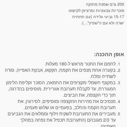
200 גרם שמנת מתוקה
סוכריות צבעוניות ומרציפן לקישוט
15-17 גביעי גלידה (עם תחתית
ישרה ולא עם ה"שפיץ"…).
אופן ההכנה:
לחמם את התנור מראש ל-180 מעלות.
בקערה אחת מנפים את הקמח, הקקאו, אבקת האפייה, סודה
לשתייה ומלח.
במקצף חשמלי מקציפים את החמאה, הסוכר וקליפת הלימון
המגוררת, עד לקבלת תערובת אוורירית. מוסיפים בהדרגה,
תוך כדי הקצפה, את הביצים.
מנמיכים את מהירות ההקצפה ומוסיפים, לסירוגין, את
תערובת הקמח והחלב, בפעמיים או שלוש פעמים.
מעבירים את התערובת לשקית זילוף וממלאים את הגביעים
עד 2/3 מגובהם (התערובת תכפיל את נפחה במהלך
האפייה).