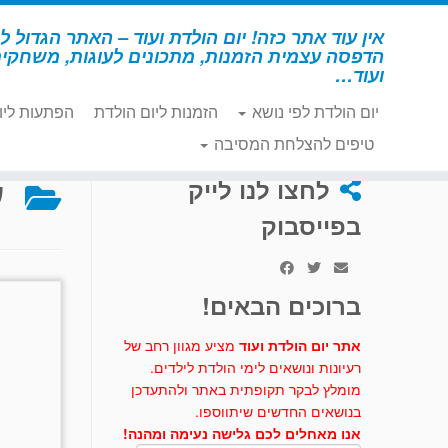
לג
תוכן
אין עוד אתר כזה! יום הולדת ועוד – האתר הגדול לי
הדפסה עצמית הזמנות, מתכונים לעוגות, משחקי
ועוד…
יום הולדת לפי נושא
הזמנות ליום הולדת
הפתעות ליו
דף הבית
»
אליס בארץ הפלאות
»
עוגות וכיבוד – אליס בארץ 
טיפים להצלחת המסיבה
ע
לחצו לנו לייק
בפייסבוק
ברוכים הבאים!
אתר יום הולדת ועוד
מציע מגוון רחב של
רעיונות ונושאים לימי הולדת לילדים.
מומלץ לבקר תקופתית באתר ולהתעדכן
בנושאים החדשים שיתווספו.
אנו מאחלים לכם גלישה נעימה ומהנה!