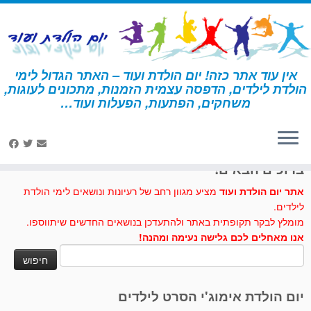
לג
תוכן
אין עוד אתר כזה! יום הולדת ועוד – האתר הגדול לימי
הולדת לילדים, הדפסה עצמית הזמנות, מתכונים לעוגות,
דף הבית
»
שוקולד
»
עוגות וכיבוד – שוקולד
משחקים, הפתעות, הפעלות ועוד…
לחצו לנו לייק בפייסבוק
ברוכים הבאים!
אתר יום הולדת ועוד
מציע מגוון רחב של רעיונות ונושאים לימי הולדת
לילדים.
מומלץ לבקר תקופתית באתר ולהתעדכן בנושאים החדשים שיתווספו.
אנו מאחלים לכם גלישה נעימה ומהנה!
חיפוש:
יום הולדת אימוג'י הסרט לילדים